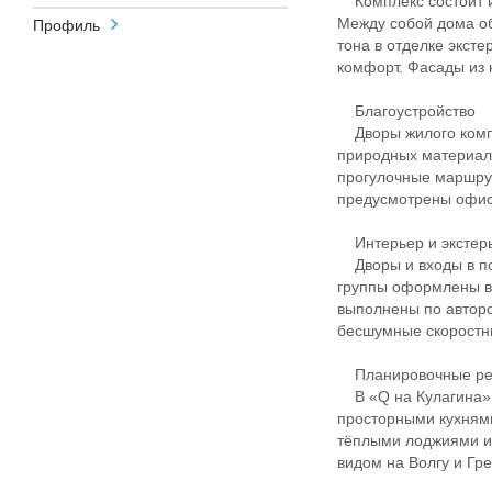
Комплекс состоит из
Между собой дома о
Профиль
тона в отделке экст
комфорт. Фасады из 
Благоустройство
Дворы жилого компл
природных материало
прогулочные маршрут
предусмотрены офис
Интерьер и экстер
Дворы и входы в по
группы оформлены в
выполнены по авторс
бесшумные скоростны
Планировочные р
В «Q на Кулагина» 
просторными кухням
тёплыми лоджиями и
видом на Волгу и Гр