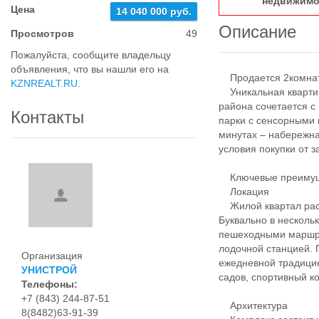
недвижимо
Цена
14 040 000 руб.
Описание
Просмотров
49
Пожалуйста, сообщите владельцу
объявления, что вы нашли его на
Продается 2комнатн
KZNREALT.RU
.
Уникальная квартир
района сочетается с 
Контакты
парки с сенсорными 
минутах – набережна
условия покупки от 
Ключевые преимуще
Локация
Жилой квартал расп
Буквально в несколь
пешеходными маршру
лодочной станцией. 
Организация
ежедневной традицие
УНИСТРОЙ
садов, спортивный к
Телефоны:
+7 (843) 244-87-51
Архитектура
8(8482)63-91-39