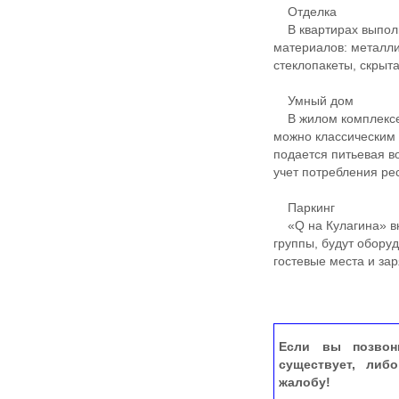
Отделка
В квартирах выполн
материалов: металли
стеклопакеты, скрыт
Умный дом
В жилом комплексе 
можно классическим 
подается питьевая 
учет потребления ре
Паркинг
«Q на Кулагина» вк
группы, будут обор
гостевые места и за
Если вы позвон
существует, либ
жалобу!