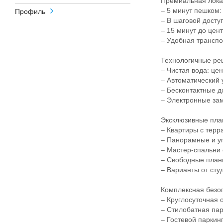
Премиальная локаци
– 5 минут пешком: 
Профиль
– В шаговой доступн
– 15 минут до цент
– Удобная транспорт
Технологичные реш
– Чистая вода: цен
– Автоматический у
– Бесконтактные д
– Электронные замк
Эксклюзивные пла
– Квартиры с терра
– Панорамные и угл
– Мастер-спальни 
– Свободные планир
– Варианты от студ
Комплексная безопа
– Круглосуточная о
– Стилобатная парк
– Гостевой паркинг