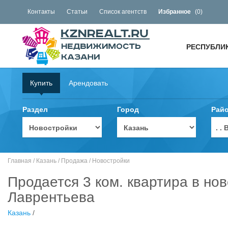
Контакты
Статьи
Список агентств
Избранное
(
0
)
РЕСПУБЛИ
Купить
Арендовать
Раздел
Город
Рай
. 
Главная
/
Казань
/
Продажа
/
Новостройки
Продается 3 ком. квартира в но
Лаврентьева
Казань
/