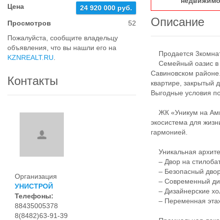
недвижимо
Цена
24 920 000 руб.
Описание
Просмотров
52
Пожалуйста, сообщите владельцу
объявления, что вы нашли его на
Продается 3комнатн
KZNREALT.RU
.
Семейный оазис в ц
Савиновском районе.
Контакты
квартире, закрытый 
Выгодные условия по
ЖК «Уникум на Амир
экосистема для жизн
гармонией.
Уникальная архитек
– Двор на стилобат
– Безопасный двор:
Организация
– Современный диз
УНИСТРОЙ
– Дизайнерские хол
Телефоны:
– Переменная эта
88435005378
8(8482)63-91-39