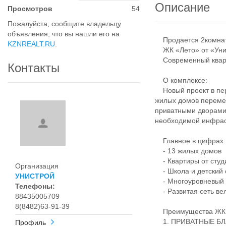
Описание
Просмотров
54
Пожалуйста, сообщите владельцу
объявления, что вы нашли его на
Продается 2комнатн
KZNREALT.RU
.
ЖК «Лето» от «Унис
Современный кварта
Контакты
О комплексе:
Новый проект в пер
жилых домов переме
приватными дворами
необходимой инфрас
Главное в цифрах:
- 13 жилых домов
- Квартиры от студ
Организация
- Школа и детский 
УНИСТРОЙ
- Многоуровневый 
Телефоны:
- Развитая сеть ве
88435005709
8(8482)63-91-39
Преимущества ЖК 
1. ПРИВАТНЫЕ Б
Профиль