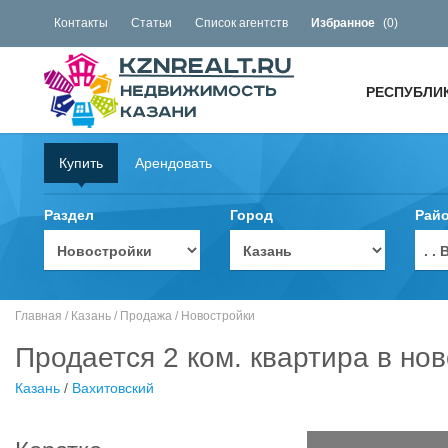
Контакты
Статьи
Список агентств
Избранное
(
0
)
РЕСПУБЛИ
Купить
Арендовать
Раздел
Город
Рай
. 
Главная
/
Казань
/
Продажа
/
Новостройки
Продается 2 ком. квартира в нов
Казань
/
Вахитовский