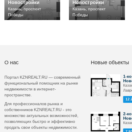
Новостройки
Новостройки
Казань, проспект
Казань, проспект
Победы
Победы
О нас
Новые объекты
1-ко
Портал KZNREALT.RU — современный
Нов
функциональный помощник на рынке
Каза
недвижимости в интернет-
Лавр
пространстве.
12 
Для профессионалов рынка и
собственников KZNREALT.RU - это
2-ко
множество актуальных возможностей,
Нов
позволяющих быстро и эффективно
Каза
продать свои объекты недвижимости.
7 8