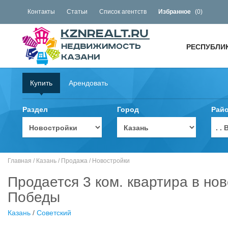
Контакты
Статьи
Список агентств
Избранное
(
0
)
РЕСПУБЛИ
Купить
Арендовать
Раздел
Город
Рай
. 
Главная
/
Казань
/
Продажа
/
Новостройки
Продается 3 ком. квартира в нов
Победы
Казань
/
Советский