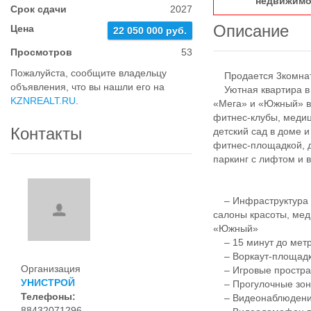
недвижимо
Срок сдачи
2027
Описание
Цена
22 050 000 руб.
Просмотров
53
Пожалуйста, сообщите владельцу
Продается 3комнатн
объявления, что вы нашли его на
Уютная квартира в с
KZNREALT.RU
.
«Мега» и «Южный» в 
фитнес-клубы, медиц
Контакты
детский сад в доме 
фитнес-площадкой, 
паркинг с лифтом и
– Инфраструктура д
салоны красоты, мед
«Южный»
– 15 минут до метро
– Воркаут-площадки
Организация
– Игровые простран
УНИСТРОЙ
– Прогулочные зоны
Телефоны:
– Видеонаблюдение 
88432071296