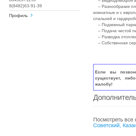
– Видеодомофон в 
8(8482)63-91-39
– Разнообразие пла
комнатные и с европ
Профиль
спальней и гардероб
– Подземный паркин
– Подача чистой пи
– Разводка отоплен
– Собственная сер
Если вы позвон
существует, либ
жалобу!
Дополнител
Посмотреть все
Советский, Каза