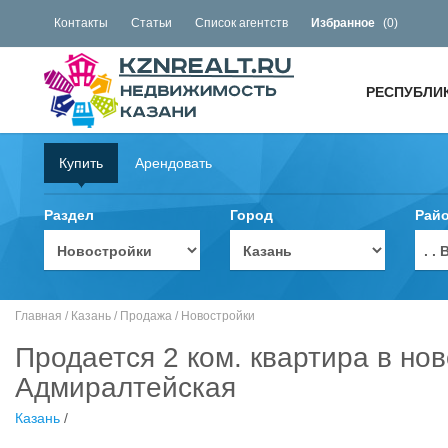
Контакты
Статьи
Список агентств
Избранное
(
0
)
РЕСПУБЛИ
Купить
Арендовать
Раздел
Город
Рай
. 
Главная
/
Казань
/
Продажа
/
Новостройки
Продается 2 ком. квартира в нов
Адмиралтейская
Казань
/