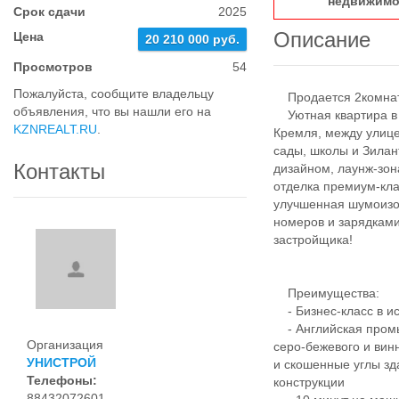
недвижимо
Срок сдачи
2025
Описание
Цена
20 210 000 руб.
Просмотров
54
Пожалуйста, сообщите владельцу
Продается 2комнатн
объявления, что вы нашли его на
Уютная квартира в Ж
KZNREALT.RU
.
Кремля, между улице
сады, школы и Зила
Контакты
дизайном, лаунж-зо
отделка премиум-кл
улучшенная шумоизо
номеров и зарядками
застройщика!
Преимущества:
- Бизнес-класс в ис
- Английская промы
Организация
серо-бежевого и вин
УНИСТРОЙ
и скошенные углы зд
Телефоны:
конструкции
88432072601