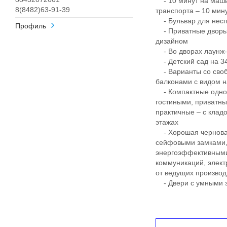
- 10 минут на маши
8(8482)63-91-39
транспорта – 10 ми
- Бульвар для несп
Профиль
- Приватные дворы
дизайном
- Во дворах лаунж-з
- Детский сад на 340
- Варианты со своб
балконами с видом н
- Компактные однок
гостиными, приватны
практичные – с клад
этажах
- Хорошая черновая
сейфовыми замками, 
энергоэффективными
коммуникаций, элект
от ведущих произво
- Двери с умными з