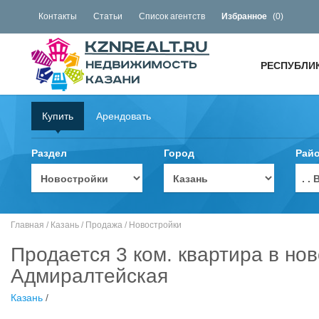
Контакты
Статьи
Список агентств
Избранное
(
0
)
РЕСПУБЛИ
Купить
Арендовать
Раздел
Город
Рай
. 
Главная
/
Казань
/
Продажа
/
Новостройки
Продается 3 ком. квартира в нов
Адмиралтейская
Казань
/