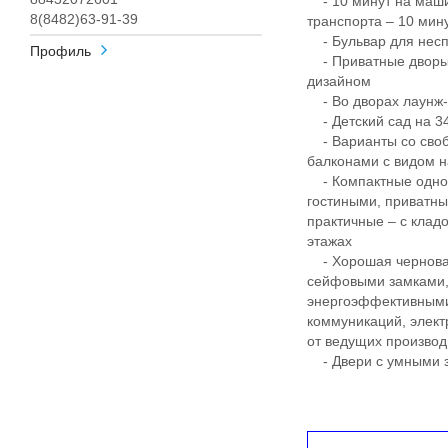
- 10 минут на маши
8(8482)63-91-39
транспорта – 10 ми
- Бульвар для несп
Профиль
- Приватные дворы
дизайном
- Во дворах лаунж-з
- Детский сад на 340
- Варианты со своб
балконами с видом н
- Компактные однок
гостиными, приватны
практичные – с клад
этажах
- Хорошая черновая
сейфовыми замками, 
энергоэффективными
коммуникаций, элект
от ведущих произво
- Двери с умными з