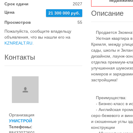
недвижимо
Срок сдачи
2027
Описание
Цена
21 300 000 руб.
Просмотров
55
Пожалуйста, сообщите владельцу
Продается 3комнатн
объявления, что вы нашли его на
Уютная квартира в Ж
KZNREALT.RU
.
Кремля, между улице
сады, школы и Зила
Контакты
дизайном, лаунж-зо
отделка премиум-кл
улучшенная шумоизо
номеров и зарядками
застройщика!
Преимущества:
- Бизнес-класс в ис
- Английская промы
Организация
серо-бежевого и вин
УНИСТРОЙ
и скошенные углы зд
Телефоны:
конструкции
88432072601