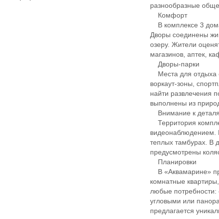
разнообразные обще
Комфорт
В комплексе 3 дома
Дворы соединены жив
озеру. Жители оценя
магазинов, аптек, ка
Дворы-парки
Места для отдыха ор
воркаут-зоны, спорт
найти развлечения п
выполнены из приро
Внимание к детал
Территория комплек
видеонаблюдением. 
теплых тамбурах. В
предусмотрены коля
Планировки
В «Аквамарине» пред
комнатные квартиры,
любые потребности: 
угловыми или панора
предлагается уникал