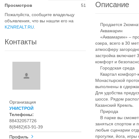
Описание
Просмотров
51
Пожалуйста, сообщите владельцу
объявления, что вы нашли его на
Продается 2комнатн
KZNREALT.RU
.
Аквамарин
«Аквамарин» – прое
Контакты
озера, всего в 30 ме
атмосферу загородно
застройка включает 
комфорт и безопасно
Городская среда
Квартал комфорт-кл
Монастырской проток
выполнены в сдержан
Для удобства предус
шоссе. Рядом распол
Организация
Казанский Кремль.
УНИСТРОЙ
Природа
Телефоны:
В парке вы сможете 
88432057726
заняться спортом и 
8(8482)63-91-39
любые сценарии отды
прогулки, йога, игры
Профиль