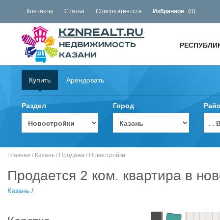
Контакты
Статьи
Список агентств
Избранное
(
0
)
РЕСПУБЛИ
Купить
Арендовать
Раздел
Город
Рай
. 
Главная
/
Казань
/
Продажа
/
Новостройки
Продается 2 ком. квартира в нов
Казань
/