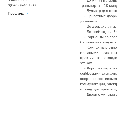
- 10 минут на маши
8(8482)63-91-39
транспорта – 10 ми
- Бульвар для несп
Профиль
- Приватные дворы
дизайном
- Во дворах лаунж-з
- Детский сад на 340
- Варианты со своб
балконами с видом н
- Компактные однок
гостиными, приватны
практичные – с клад
этажах
- Хорошая черновая
сейфовыми замками, 
энергоэффективными
коммуникаций, элект
от ведущих произво
- Двери с умными з