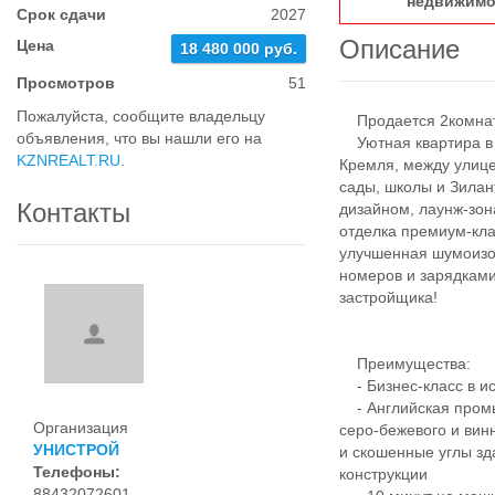
недвижимо
Срок сдачи
2027
Описание
Цена
18 480 000 руб.
Просмотров
51
Пожалуйста, сообщите владельцу
Продается 2комнатн
объявления, что вы нашли его на
Уютная квартира в Ж
KZNREALT.RU
.
Кремля, между улице
сады, школы и Зила
Контакты
дизайном, лаунж-зо
отделка премиум-кл
улучшенная шумоизо
номеров и зарядками
застройщика!
Преимущества:
- Бизнес-класс в ис
- Английская промы
Организация
серо-бежевого и вин
УНИСТРОЙ
и скошенные углы зд
Телефоны:
конструкции
88432072601