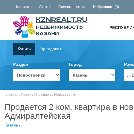
Контакты
Статьи
Список агентств
Избранное
(
0
)
РЕСПУБЛИ
Купить
Арендовать
Раздел
Город
Рай
. 
Главная
/
Казань
/
Продажа
/
Новостройки
Продается 2 ком. квартира в нов
Адмиралтейская
Казань
/