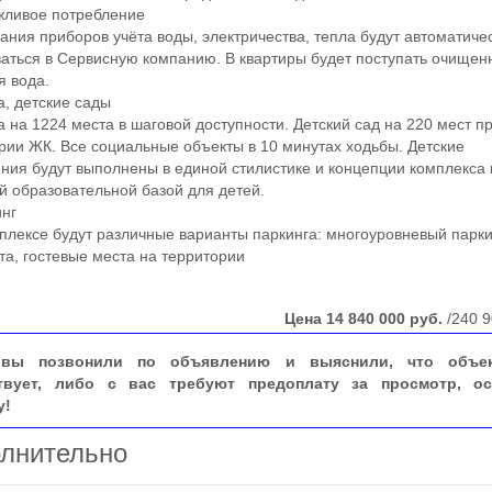
ивое потребление
ия приборов учёта воды, электричества, тепла будут автоматиче
аться в Сервисную компанию. В квартиры будет поступать очищен
я вода.
 детские сады
а 1224 места в шаговой доступности. Детский сад на 220 мест п
рии ЖК. Все социальные объекты в 10 минутах ходьбы. Детские
ния будут выполнены в единой стилистике и концепции комплекса 
й образовательной базой для детей.
нг
ексе будут различные варианты паркинга: многоуровневый парки
та, гостевые места на территории
Цена
14 840 000
руб.
/240 9
вы позвонили по объявлению и выяснили, что объе
твует, либо с вас требуют предоплату за просмотр, ос
у!
лнительно