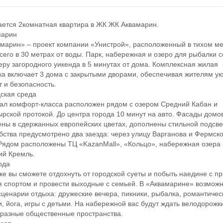
тся 2комнатная квартира в ЖК ЖК Аквамарин.
арин
рин» – проект компании «Унистрой», расположенный в тихом ме
всего в 30 метрах от воды. Парк, набережная и озеро для рыбалки 
ру загородного уикенда в 5 минутах от дома. Комплексная жилая
ка включает 3 дома с закрытыми дворами, обеспечивая жителям ую
 и безопасность.
кая среда
л комфорт-класса расположен рядом с озером Средний Кабан и
рской протокой. До центра города 10 минут на авто. Фасады домо
ны в сдержанных европейских цветах, дополнены стильной подсве
бства предусмотрено два заезда: через улицу Варганова и Фермск
Рядом расположены ТЦ «KazanMall», «Кольцо», набережная озера 
ий Кремль.
да
 вы сможете отдохнуть от городской суеты и побыть наедине с п
я спортом и провести выходные с семьей. В «Аквамарине» возмож
ценарии отдыха: дружеские вечера, пикники, рыбалка, романтичес
и, йога, игры с детьми. На набережной вас будут ждать велодорожк
разные общественные пространства.