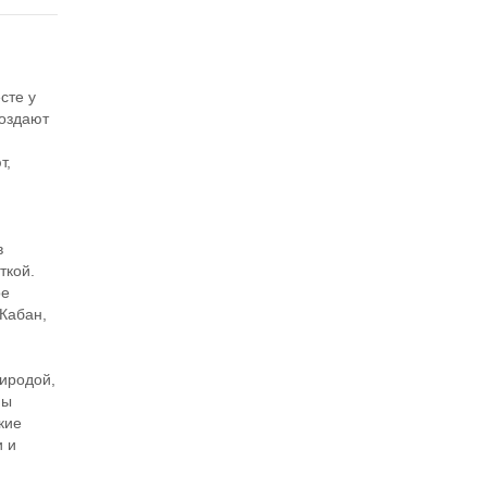
сте у
создают
т,
в
ткой.
ое
Кабан,
риродой,
ны
кие
и и