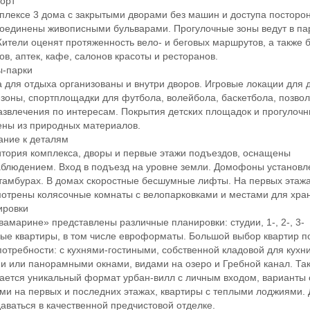
орт
ексе 3 дома с закрытыми дворами без машин и доступа посторон
оединены живописными бульварами. Прогулочные зоны ведут в пар
Жители оценят протяженность вело- и беговых маршрутов, а также 
ов, аптек, кафе, салонов красоты и ресторанов.
-парки
ля отдыха организованы и внутри дворов. Игровые локации для д
-зоны, спортплощадки для футбола, волейбола, баскетбола, позво
азвлечения по интересам. Покрытия детских площадок и прогулочн
ны из природных материалов.
ие к деталям
ория комплекса, дворы и первые этажи подъездов, оснащены
блюдением. Вход в подъезд на уровне земли. Домофоны установл
тамбурах. В домах скоростные бесшумные лифты. На первых этаж
отрены колясочные комнаты с велопарковками и местами для хра
ровки
марине» представлены различные планировки: студии, 1-, 2-, 3-
ые квартиры, в том числе евроформаты. Большой выбор квартир п
отребности: с кухнями-гостиными, собственной кладовой для кухни
и или панорамными окнами, видами на озеро и Гребной канал. Та
ается уникальный формат урбан-вилл с личным входом, варианты 
ми на первых и последних этажах, квартиры с теплыми лоджиями.
даваться в качественной предчистовой отделке.