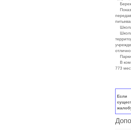
Бережл
Показан
передав
питьева
Школа,
Школа н
террито
учрежде
отлично
Парки
В компл
773 мес
Если 
сущес
жалоб
Допо