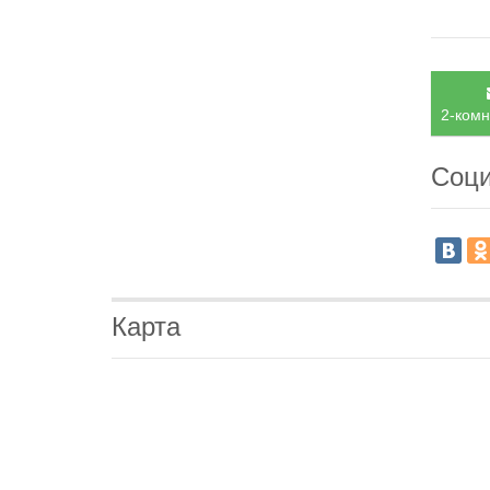
2-комн
Соци
Карта