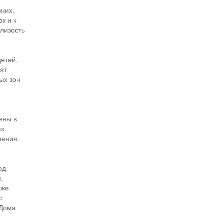
них.
к и к
близость
етей,
лят
ых зон
ены в
ах
нения.
од
,
кже
с
 Дома