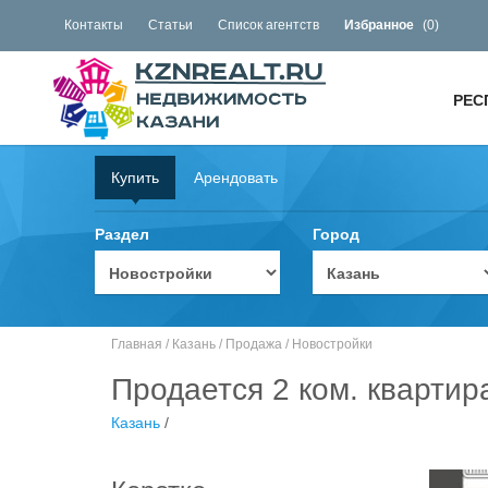
Контакты
Статьи
Список агентств
Избранное
(
0
)
РЕС
Купить
Арендовать
Раздел
Город
Главная
/
Казань
/
Продажа
/
Новостройки
Продается 2 ком. квартир
Казань
/