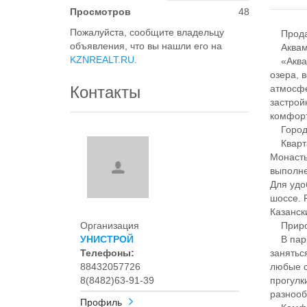
Просмотров
48
Пожалуйста, сообщите владельцу
Продае
объявления, что вы нашли его на
Аквам
KZNREALT.RU
.
«Аквама
озера, 
Контакты
атмосфе
застрой
комфорт
Городс
Кварта
Монасты
выполне
Для удо
шоссе. 
Казанск
Организация
Приро
УНИСТРОЙ
В парке
Телефоны:
занятьс
88432057726
любые с
8(8482)63-91-39
прогулк
разнооб
Профиль