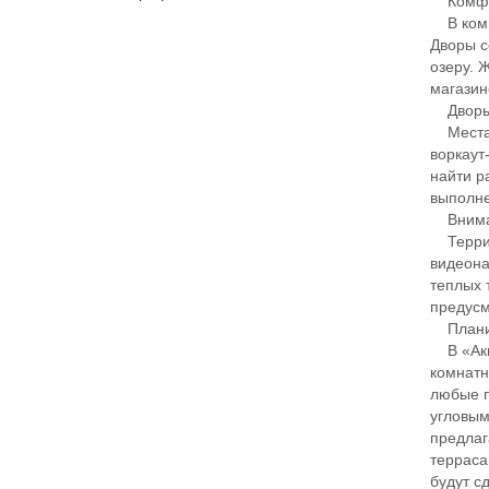
Комф
В компл
Дворы с
озеру. 
магазин
Дворы
Места д
воркаут
найти р
выполне
Вниман
Террит
видеона
теплых 
предусм
Плани
В «Аква
комнатн
любые п
угловым
предлаг
терраса
будут с