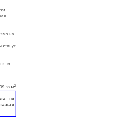
ски
ная
рямо на
и станут
нг на
2
09 за м
кта не
тавьте