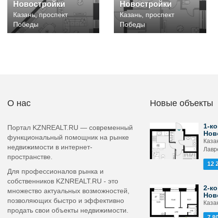
Новостройки
Новостройки
Казань, проспект
Казань, проспект
Победы
Победы
О нас
Новые объекты
1-ко
Портал KZNREALT.RU — современный
Нов
функциональный помощник на рынке
Каза
недвижимости в интернет-
Лавр
пространстве.
12 
Для профессионалов рынка и
собственников KZNREALT.RU - это
2-ко
множество актуальных возможностей,
Нов
позволяющих быстро и эффективно
Каза
продать свои объекты недвижимости.
7 8