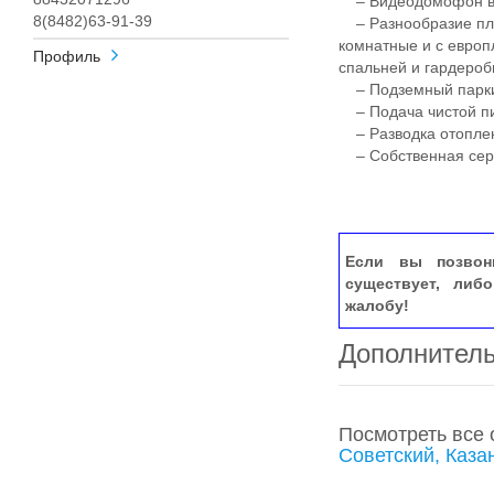
– Видеодомофон в 
8(8482)63-91-39
– Разнообразие пла
комнатные и с европ
Профиль
спальней и гардероб
– Подземный паркин
– Подача чистой пи
– Разводка отоплен
– Собственная сер
Если вы позвон
существует, либ
жалобу!
Дополнител
Посмотреть все
Советский, Каза