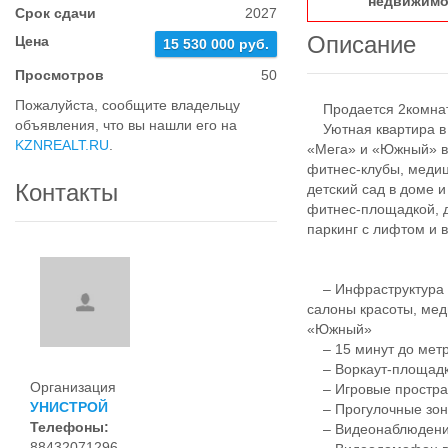
недвижимо
Срок сдачи
2027
Описание
Цена
15 530 000 руб.
Просмотров
50
Пожалуйста, сообщите владельцу
Продается 2комнатн
объявления, что вы нашли его на
Уютная квартира в с
KZNREALT.RU
.
«Мега» и «Южный» в 
фитнес-клубы, медиц
Контакты
детский сад в доме 
фитнес-площадкой, 
паркинг с лифтом и
– Инфраструктура д
салоны красоты, мед
«Южный»
– 15 минут до метро
– Воркаут-площадки
Организация
– Игровые простран
УНИСТРОЙ
– Прогулочные зоны
Телефоны:
– Видеонаблюдение 
88432071296