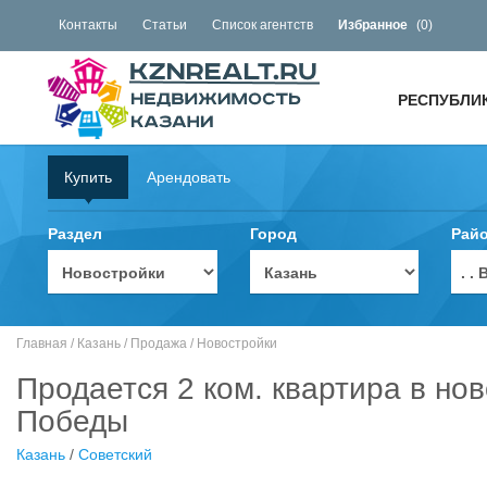
Контакты
Статьи
Список агентств
Избранное
(
0
)
РЕСПУБЛИ
Купить
Арендовать
Раздел
Город
Рай
. 
Главная
/
Казань
/
Продажа
/
Новостройки
Продается 2 ком. квартира в нов
Победы
Казань
/
Советский