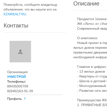
Описание
Пожалуйста, сообщите владельцу
объявления, что вы нашли его на
KZNREALT.RU
.
Продается 1комнатн
ЖК «Лето» от «Унис
Контакты
Современный кварта
О комплексе:
Новый проект в пер
жилых домов переме
приватными дворами
необходимой инфрас
Главное в цифрах:
- 13 жилых домов
Организация
- Квартиры от студ
УНИСТРОЙ
- Школа и детский 
Телефоны:
- Многоуровневый 
88435005709
- Развитая сеть ве
8(8482)63-91-39
Профиль
Преимущества ЖК 
1. ПРИВАТНЫЕ Б