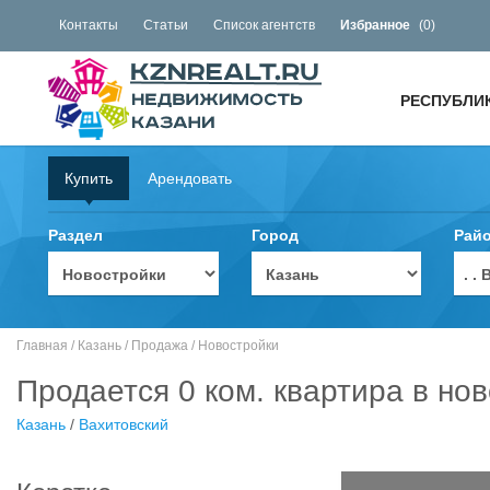
Контакты
Статьи
Список агентств
Избранное
(
0
)
РЕСПУБЛИ
Купить
Арендовать
Раздел
Город
Рай
. 
Главная
/
Казань
/
Продажа
/
Новостройки
Продается 0 ком. квартира в нов
Казань
/
Вахитовский