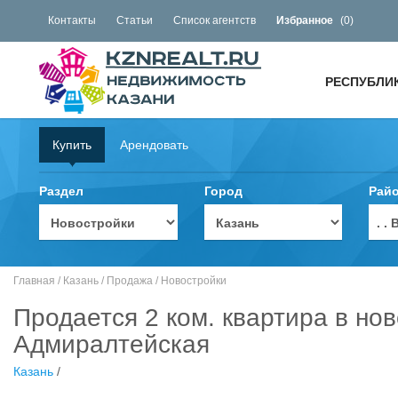
Контакты
Статьи
Список агентств
Избранное
(
0
)
РЕСПУБЛИ
Купить
Арендовать
Раздел
Город
Рай
. 
Главная
/
Казань
/
Продажа
/
Новостройки
Продается 2 ком. квартира в нов
Адмиралтейская
Казань
/