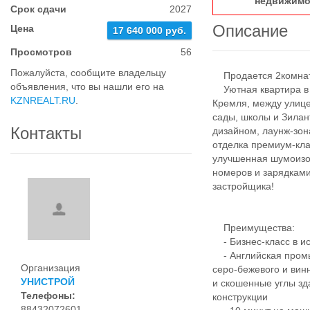
недвижимо
Срок сдачи
2027
Описание
Цена
17 640 000 руб.
Просмотров
56
Пожалуйста, сообщите владельцу
Продается 2комнатн
объявления, что вы нашли его на
Уютная квартира в Ж
KZNREALT.RU
.
Кремля, между улице
сады, школы и Зила
Контакты
дизайном, лаунж-зо
отделка премиум-кл
улучшенная шумоизо
номеров и зарядками
застройщика!
Преимущества:
- Бизнес-класс в ис
- Английская промы
Организация
серо-бежевого и вин
УНИСТРОЙ
и скошенные углы зд
Телефоны:
конструкции
88432072601