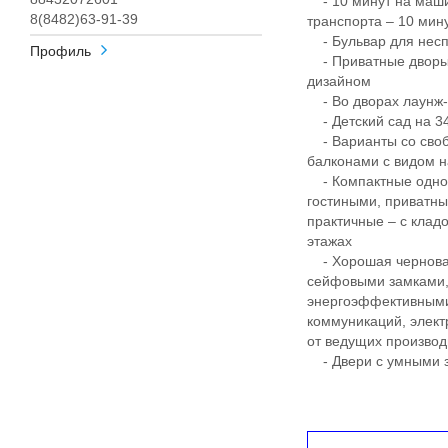
- 10 минут на маши
8(8482)63-91-39
транспорта – 10 ми
- Бульвар для несп
Профиль
- Приватные дворы
дизайном
- Во дворах лаунж-з
- Детский сад на 340
- Варианты со своб
балконами с видом н
- Компактные однок
гостиными, приватны
практичные – с клад
этажах
- Хорошая черновая
сейфовыми замками, 
энергоэффективными
коммуникаций, элект
от ведущих произво
- Двери с умными з