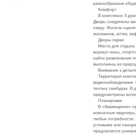
разнообразные обще
Комфорт
В комплексе 3 дома
Дворы соединены жив
озеру. Жители оценя
магазинов, аптек, ка
Дворы-парки
Места для отдыха ор
воркаут-зоны, спорт
найти развлечения п
выполнены из приро
Внимание к детал
Территория комплек
видеонаблюдением. 
теплых тамбурах. В
предусмотрены коля
Планировки
В «Аквамарине» пред
комнатные квартиры,
любые потребности: 
угловыми или панора
предлагается уникал