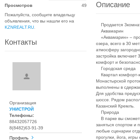
Описание
Просмотров
49
Пожалуйста, сообщите владельцу
объявления, что вы нашли его на
Продается 3комнатн
KZNREALT.RU
.
Аквамарин
«Аквамарин» – прое
Контакты
озера, всего в 30 ме
атмосферу загородно
застройка включает 
комфорт и безопасно
Городская среда
Квартал комфорт-кл
Монастырской проток
выполнены в сдержан
Для удобства предус
шоссе. Рядом распол
Организация
Казанский Кремль.
УНИСТРОЙ
Природа
Телефоны:
В парке вы сможете 
88432057726
заняться спортом и 
8(8482)63-91-39
любые сценарии отды
прогулки, йога, игры
Профиль