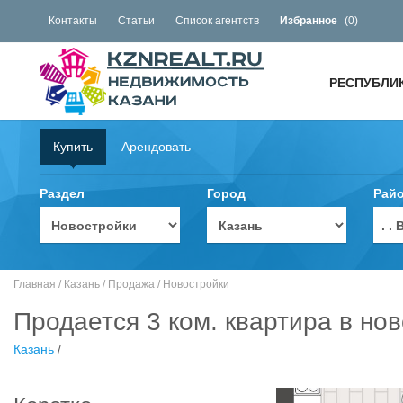
Контакты
Статьи
Список агентств
Избранное
(
0
)
РЕСПУБЛИ
Купить
Арендовать
Раздел
Город
Рай
. 
Главная
/
Казань
/
Продажа
/
Новостройки
Продается 3 ком. квартира в нов
Казань
/