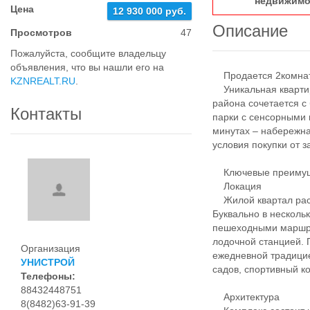
недвижимо
Цена
12 930 000 руб.
Описание
Просмотров
47
Пожалуйста, сообщите владельцу
объявления, что вы нашли его на
Продается 2комнатн
KZNREALT.RU
.
Уникальная квартир
района сочетается с 
Контакты
парки с сенсорными 
минутах – набережна
условия покупки от 
Ключевые преимуще
Локация
Жилой квартал расп
Буквально в несколь
пешеходными маршру
лодочной станцией. 
Организация
ежедневной традицие
УНИСТРОЙ
садов, спортивный к
Телефоны:
88432448751
Архитектура
8(8482)63-91-39