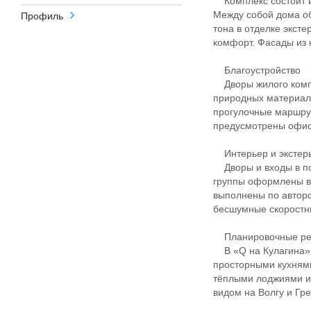
Комплекс состоит из
Между собой дома о
Профиль
тона в отделке экст
комфорт. Фасады из 
Благоустройство
Дворы жилого компл
природных материало
прогулочные маршрут
предусмотрены офис
Интерьер и экстер
Дворы и входы в по
группы оформлены в
выполнены по авторс
бесшумные скоростны
Планировочные р
В «Q на Кулагина» 
просторными кухням
тёплыми лоджиями и
видом на Волгу и Гр