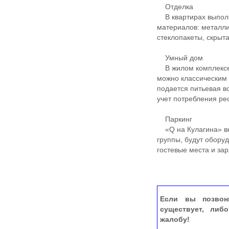
Отделка
В квартирах выполн
материалов: металли
стеклопакеты, скрыт
Умный дом
В жилом комплексе 
можно классическим 
подается питьевая 
учет потребления ре
Паркинг
«Q на Кулагина» вк
группы, будут обор
гостевые места и за
Если вы позвон
существует, либ
жалобу!