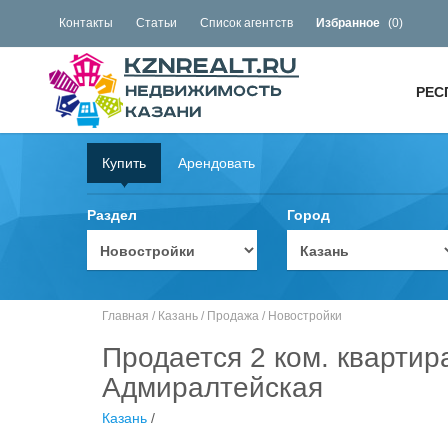
Контакты
Статьи
Список агентств
Избранное
(
0
)
РЕС
Купить
Арендовать
Раздел
Город
Главная
/
Казань
/
Продажа
/
Новостройки
Продается 2 ком. квартир
Адмиралтейская
Казань
/