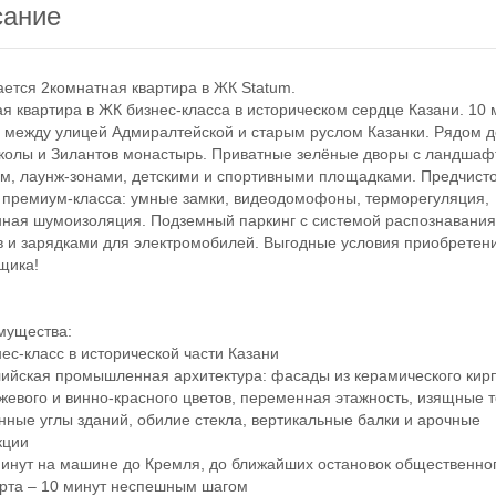
сание
ся 2комнатная квартира в ЖК Statum.
квартира в ЖК бизнес-класса в историческом сердце Казани. 10 
 между улицей Адмиралтейской и старым руслом Казанки. Рядом д
колы и Зилантов монастырь. Приватные зелёные дворы с ландша
м, лаунж-зонами, детскими и спортивными площадками. Предчист
 премиум-класса: умные замки, видеодомофоны, терморегуляция,
ная шумоизоляция. Подземный паркинг с системой распознавани
 и зарядками для электромобилей. Выгодные условия приобретени
щика!
ущества:
с-класс в исторической части Казани
йская промышленная архитектура: фасады из керамического кир
жевого и винно-красного цветов, переменная этажность, изящные 
нные углы зданий, обилие стекла, вертикальные балки и арочные
кции
нут на машине до Кремля, до ближайших остановок общественно
рта – 10 минут неспешным шагом