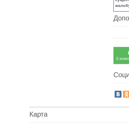
жалоб
Допо
2-комн
Соци
Карта