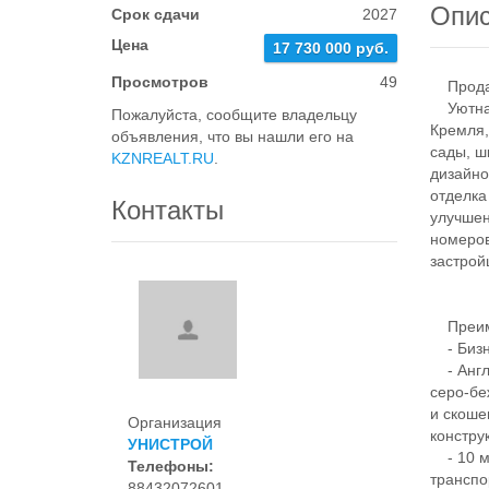
Опи
Срок сдачи
2027
Цена
17 730 000 руб.
Просмотров
49
Продает
Уютная 
Пожалуйста, сообщите владельцу
Кремля,
объявления, что вы нашли его на
сады, ш
KZNREALT.RU
.
дизайно
отделка
Контакты
улучшен
номеров
застрой
Преим
- Бизне
- Англи
серо-бе
и скоше
Организация
констру
УНИСТРОЙ
- 10 ми
Телефоны:
транспо
88432072601