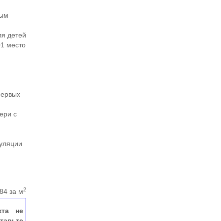
ным
ля детей
01 место
и
первых
ери с
гуляции
2
84 за м
кта не
тавьте