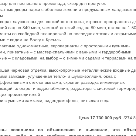
ар для неспешного променада, сквер для прогулок
атные дворы-парки с обилием зелени и продуманным ландшафт
ом
орах лаунж-зоны для спокойного отдыха, игровые пространства д
ий сад на 340 мест, частный детский сад на 80 мест, школа на 1 5
нты со свободной планировкой на последних этажах и открытым
ми с видом на Волгу и Кремль
актные однокомнатные, евроварианты с просторными кухнями-
ми, приватные – с мастер-спальнями с ванными и гардеробными,
ные – с кладовыми, на выбор – с зимними садами и террасами на 
ая черновая отделка: высокопрочные металлические входные дв
ми замками, улучшенная тепло- и шумоизоляция, окна с
ффективными стеклопакетами, скрытая разводка инженерных
каций, электро- и водоснабжения, радиаторы с системой терморе
щих производителей
и с умными замками, видеодомофоны, питьевая вода
Цена
17 730 000
руб.
/274 8
вы позвонили по объявлению и выяснили, что объе
твует, либо с вас требуют предоплату за просмотр, ос