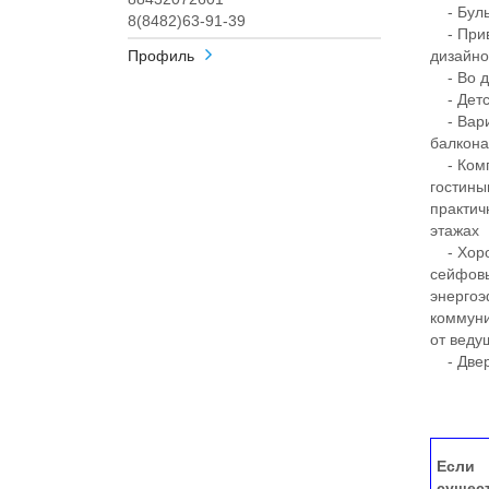
- Бульв
8(8482)63-91-39
- Прив
Профиль
дизайн
- Во дв
- Детск
- Вариа
балкона
- Комп
гостины
практич
этажах
- Хорош
сейфовы
энергоэ
коммуни
от веду
- Двер
Если 
сущес