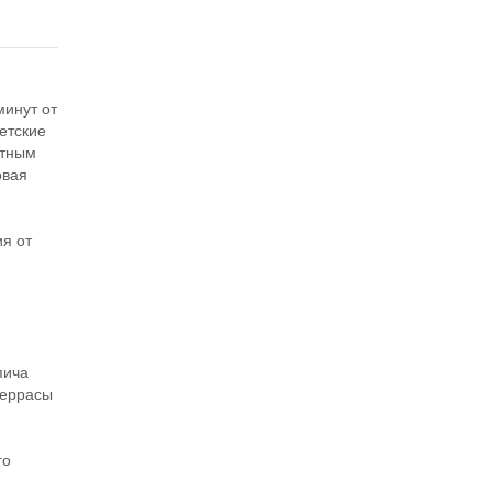
минут от
етские
фтным
овая
я
я от
пича
террасы
го