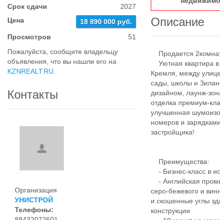
недвижимо
Срок сдачи
2027
Описание
Цена
18 890 000 руб.
Просмотров
51
Пожалуйста, сообщите владельцу
Продается 2комнатн
объявления, что вы нашли его на
Уютная квартира в Ж
KZNREALT.RU
.
Кремля, между улице
сады, школы и Зила
Контакты
дизайном, лаунж-зо
отделка премиум-кл
улучшенная шумоизо
номеров и зарядками
застройщика!
Преимущества:
- Бизнес-класс в ис
- Английская промы
Организация
серо-бежевого и вин
УНИСТРОЙ
и скошенные углы зд
Телефоны:
конструкции
88432072601