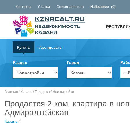
Контакты
Статьи
Список агентств
Избранное
(
0
)
РЕСПУБЛИ
Купить
Арендовать
Раздел
Город
Рай
. 
Главная
/
Казань
/
Продажа
/
Новостройки
Продается 2 ком. квартира в нов
Адмиралтейская
Казань
/