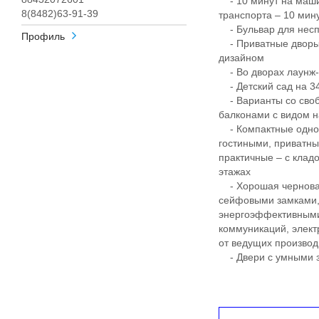
- 10 минут на маши
8(8482)63-91-39
транспорта – 10 ми
- Бульвар для несп
Профиль
- Приватные дворы
дизайном
- Во дворах лаунж-з
- Детский сад на 340
- Варианты со своб
балконами с видом н
- Компактные однок
гостиными, приватны
практичные – с клад
этажах
- Хорошая черновая
сейфовыми замками, 
энергоэффективными
коммуникаций, элект
от ведущих произво
- Двери с умными з