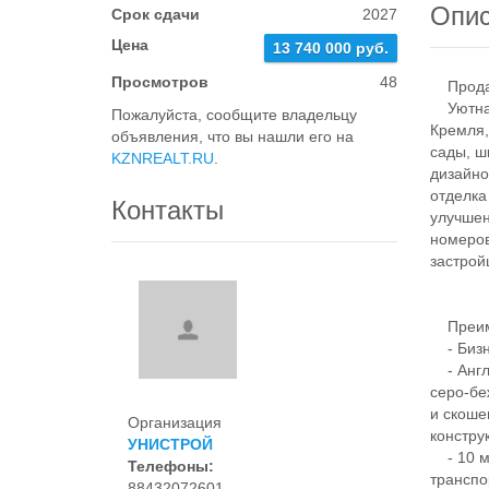
Опи
Срок сдачи
2027
Цена
13 740 000 руб.
Просмотров
48
Продает
Уютная 
Пожалуйста, сообщите владельцу
Кремля,
объявления, что вы нашли его на
сады, ш
KZNREALT.RU
.
дизайно
отделка
Контакты
улучшен
номеров
застрой
Преим
- Бизне
- Англи
серо-бе
и скоше
Организация
констру
УНИСТРОЙ
- 10 ми
Телефоны:
транспо
88432072601