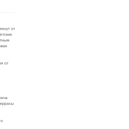
минут от
етские
фтным
овая
я
я от
пича
террасы
го