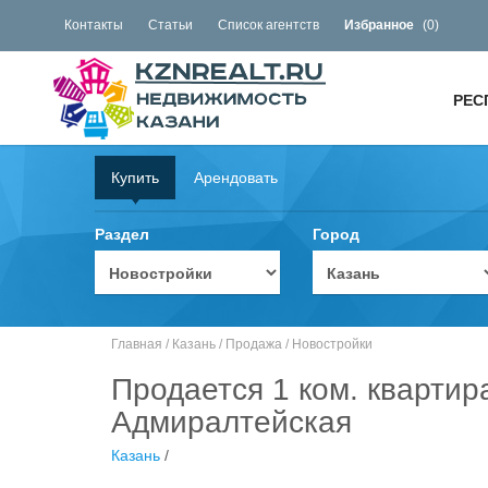
Контакты
Статьи
Список агентств
Избранное
(
0
)
РЕС
Купить
Арендовать
Раздел
Город
Главная
/
Казань
/
Продажа
/
Новостройки
Продается 1 ком. квартир
Адмиралтейская
Казань
/