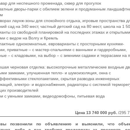
ар для неспешного променада, сквер для прогулок
атные дворы-парки с обилием зелени и продуманным ландшафт
ом
орах лаунж-зоны для спокойного отдыха, игровые пространства д
ий сад на 340 мест, частный детский сад на 80 мест, школа на 1 5
нты со свободной планировкой на последних этажах и открытым
ми с видом на Волгу и Кремль
актные однокомнатные, евроварианты с просторными кухнями-
ми, приватные – с мастер-спальнями с ванными и гардеробными,
ные – с кладовыми, на выбор – с зимними садами и террасами на 
ая черновая отделка: высокопрочные металлические входные дв
ми замками, улучшенная тепло- и шумоизоляция, окна с
ффективными стеклопакетами, скрытая разводка инженерных
каций, электро- и водоснабжения, радиаторы с системой терморе
щих производителей
и с умными замками, видеодомофоны, питьевая вода
Цена
13 740 000
руб.
/295 7
вы позвонили по объявлению и выяснили, что объе
твует, либо с вас требуют предоплату за просмотр, ос