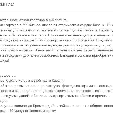
сание
ся 1комнатная квартира в ЖК Statum.
квартира в ЖК бизнес-класса в историческом сердце Казани. 10 
 между улицей Адмиралтейской и старым руслом Казанки. Рядом д
колы и Зилантов монастырь. Приватные зелёные дворы с ландша
м, лаунж-зонами, детскими и спортивными площадками. Предчист
 премиум-класса: умные замки, видеодомофоны, терморегуляция,
ная шумоизоляция. Подземный паркинг с системой распознавани
 и зарядками для электромобилей. Выгодные условия приобретени
щика!
ущества:
с-класс в исторической части Казани
йская промышленная архитектура: фасады из керамического кир
жевого и винно-красного цветов, переменная этажность, изящные 
нные углы зданий, обилие стекла, вертикальные балки и арочные
кции
нут на машине до Кремля, до ближайших остановок общественно
рта – 10 минут неспешным шагом