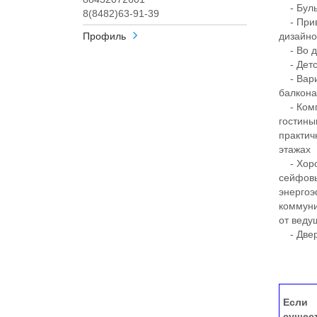
- Бульв
8(8482)63-91-39
- Прив
Профиль
дизайн
- Во дв
- Детск
- Вариа
балкона
- Комп
гостины
практич
этажах
- Хорош
сейфовы
энергоэ
коммуни
от веду
- Двер
Если 
сущес