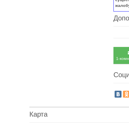
жалоб
Допо
1-комн
Соци
Карта