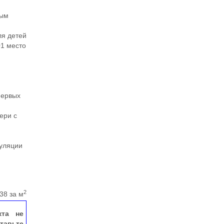
ным
ля детей
01 место
и
первых
ери с
гуляции
2
38 за м
кта не
тавьте