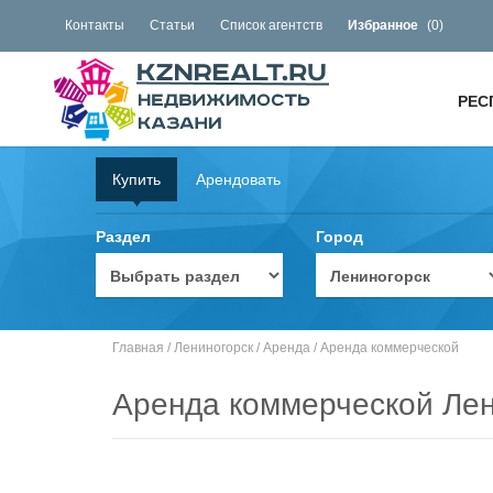
Контакты
Статьи
Список агентств
Избранное
(
0
)
РЕС
Купить
Арендовать
Раздел
Город
Главная
/
Лениногорск
/
Аренда
/
Аренда коммерческой
Аренда коммерческой Лен