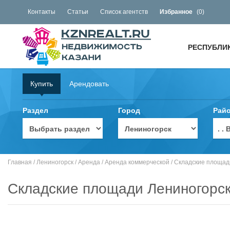
Контакты
Статьи
Список агентств
Избранное
(
0
)
РЕСПУБЛИ
Купить
Арендовать
Раздел
Город
Рай
. 
Главная
/
Лениногорск
/
Аренда
/
Аренда коммерческой
/
Складские площад
Складские площади Лениногорс