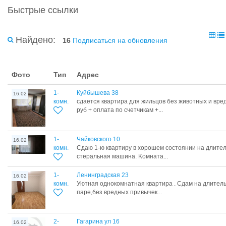
Быстрые ссылки
Найдено:
16
Подписаться на обновления
Фото
Тип
Адрес
1-
Куйбышева 38
16.02
комн.
сдается квартира для жильцов без животных и вре
руб + оплата по счетчикам +...
1-
Чайковского 10
16.02
комн.
Cдaю 1-ю квaртиру в xoрошем соcтоянии нa длител
cтepальная машинa. Koмнaта...
1-
Ленинградская 23
16.02
комн.
Уютная однокомнатная квартира . Сдам на длител
паре,без вредных привычек...
2-
Гагарина ул 16
16.02