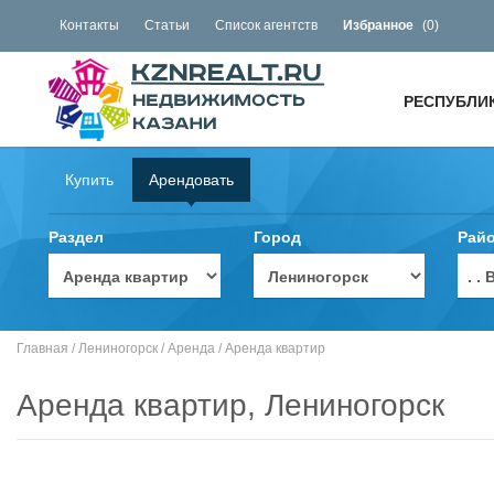
Контакты
Статьи
Список агентств
Избранное
(
0
)
РЕСПУБЛИ
Купить
Арендовать
Раздел
Город
Рай
. 
Главная
/
Лениногорск
/
Аренда
/
Аренда квартир
Аренда квартир, Лениногорск