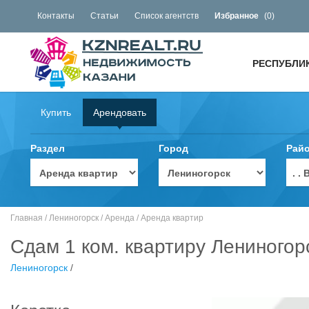
Контакты
Статьи
Список агентств
Избранное
(
0
)
РЕСПУБЛИ
Купить
Арендовать
Раздел
Город
Рай
. 
Главная
/
Лениногорск
/
Аренда
/
Аренда квартир
Сдам 1 ком. квартиру Лениногор
Лениногорск
/