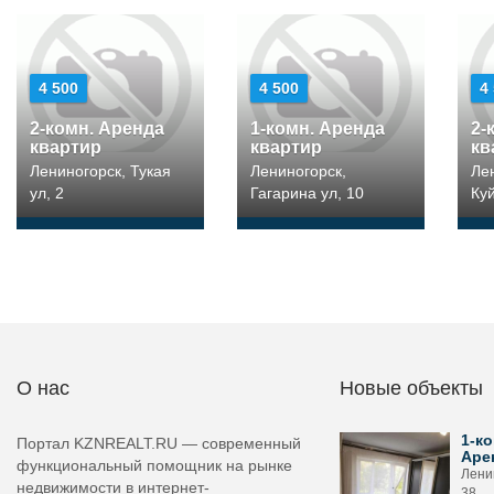
4 500
4 500
4
2-комн. Аренда
1-комн. Аренда
2-
квартир
квартир
кв
Лениногорск, Тукая
Лениногорск,
Ле
ул, 2
Гагарина ул, 10
Ку
О нас
Новые объекты
1-ко
Портал KZNREALT.RU — современный
Аре
функциональный помощник на рынке
Лени
недвижимости в интернет-
38