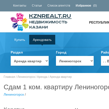
Контакты
Статьи
Список агентств
Избранное
(
0
)
РЕСПУБЛИ
Купить
Арендовать
Раздел
Город
Рай
. 
Главная
/
Лениногорск
/
Аренда
/
Аренда квартир
Сдам 1 ком. квартиру Лениногор
Лениногорск
/