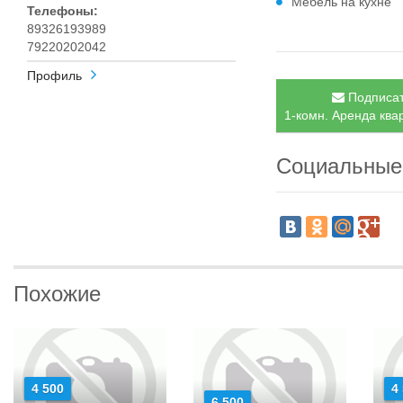
Мебель на кухне
Телефоны:
89326193989
79220202042
Профиль
Подписат
1-комн. Аренда квар
Социальные
Похожие
4 500
4
6 500