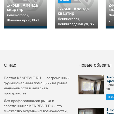
1-комн. Аренда
2-
1-комн. Аренда
квартир
кв
квартир
Лениногорск,
Ле
Лениногорск,
Шашина пр-кт, 86к1
ул,
Ленинградская ул, 85
О нас
Новые объекты
1-ко
Портал KZNREALT.RU — современный
Аре
функциональный помощник на рынке
Лени
недвижимости в интернет-
38
пространстве.
5 0
Для профессионалов рынка и
собственников KZNREALT.RU - это
1-ко
множество актуальных возможностей,
Аре