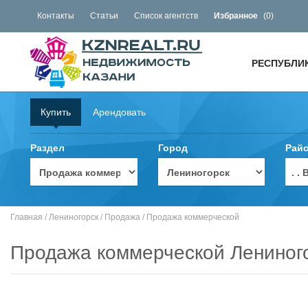
Контакты
Статьи
Список агентств
Избранное
(
0
)
РЕСПУБЛИ
Купить
Арендовать
Раздел
Город
Рай
. 
Главная
/
Лениногорск
/
Продажа
/
Продажа коммерческой
Продажа коммерческой Лениног