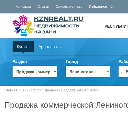
Контакты
Статьи
Список агентств
Избранное
(
0
)
РЕСПУБЛИ
Купить
Арендовать
Раздел
Город
Рай
. 
Главная
/
Лениногорск
/
Продажа
/
Продажа коммерческой
Продажа коммерческой Лениног