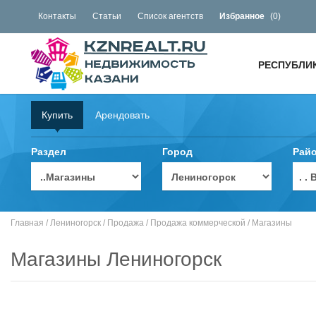
Контакты
Статьи
Список агентств
Избранное
(
0
)
РЕСПУБЛИ
Купить
Арендовать
Раздел
Город
Рай
. 
Главная
/
Лениногорск
/
Продажа
/
Продажа коммерческой
/
Магазины
Магазины Лениногорск