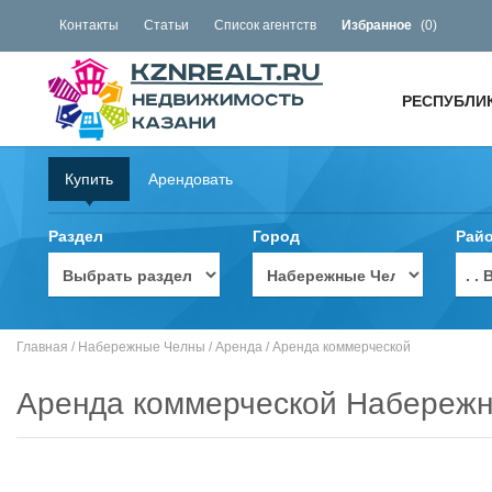
Контакты
Статьи
Список агентств
Избранное
(
0
)
РЕСПУБЛИ
Купить
Арендовать
Раздел
Город
Рай
. 
Главная
/
Набережные Челны
/
Аренда
/
Аренда коммерческой
Аренда коммерческой Набереж