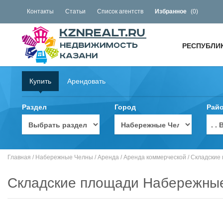
Контакты
Статьи
Список агентств
Избранное
(
0
)
РЕСПУБЛИ
Купить
Арендовать
Раздел
Город
Рай
. 
Главная
/
Набережные Челны
/
Аренда
/
Аренда коммерческой
/
Складские
Складские площади Набережны