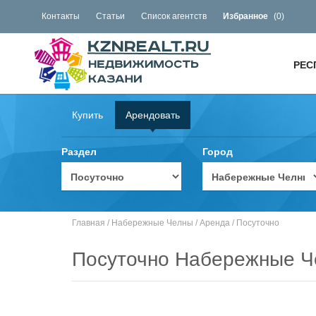
Контакты
Статьи
Список агентств
Избранное
(
0
)
РЕС
Купить
Арендовать
Раздел
Город
Главная
/
Набережные Челны
/
Аренда
/
Посуточно
Посуточно Набережные 