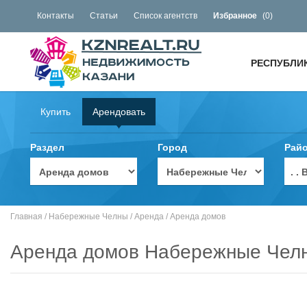
Контакты
Статьи
Список агентств
Избранное
(
0
)
РЕСПУБЛИ
Купить
Арендовать
Раздел
Город
Рай
. 
Главная
/
Набережные Челны
/
Аренда
/
Аренда домов
Аренда домов Набережные Чел