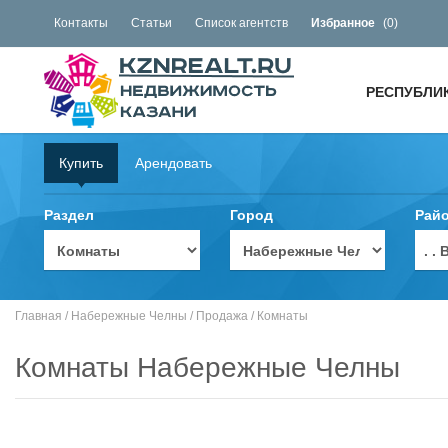
Контакты
Статьи
Список агентств
Избранное
(
0
)
РЕСПУБЛИ
Купить
Арендовать
Раздел
Город
Рай
. 
Главная
/
Набережные Челны
/
Продажа
/
Комнаты
Комнаты Набережные Челны