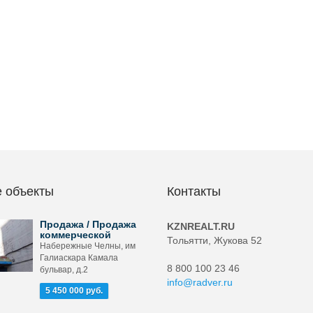
 объекты
Контакты
Продажа / Продажа
KZNREALT.RU
коммерческой
Тольятти, Жукова 52
Набережные Челны, им
Галиаскара Камала
8 800 100 23 46
бульвар, д.2
info@radver.ru
5 450 000 руб.