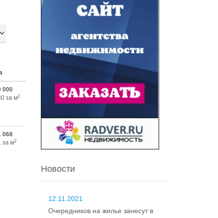
а
0 000
2
30 за м
1 068
2
 за м
Новости
12.11.2021
Очередников на жилье занесут в