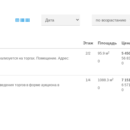
Этаж
Площадь
Цен
2
2/2
95.9 м
5 45
еализуется на торгах. Помещение. Адрес:
56 8
0
0
2
1/4
1088.3 м
7 15
ведения торгов в форме аукциона в
6 571
0
0