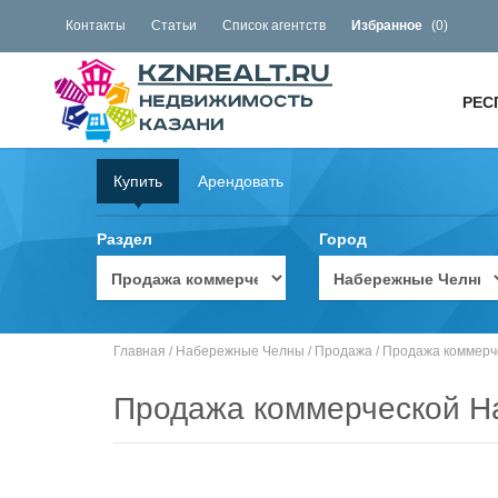
Контакты
Статьи
Список агентств
Избранное
(
0
)
РЕС
Купить
Арендовать
Раздел
Город
Главная
/
Набережные Челны
/
Продажа
/
Продажа коммерч
Продажа коммерческой 