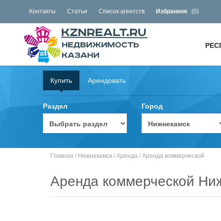
Контакты
Статьи
Список агентств
Избранное
(
0
)
РЕС
Купить
Арендовать
Раздел
Город
Главная
/
Нижнекамск
/
Аренда
/
Аренда коммерческой
Аренда коммерческой Ни