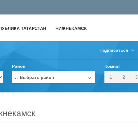
ПУБЛИКА ТАТАРСТАН
НИЖНЕКАМСК
Подписаться
Район
Комнат
1
2
3
. . Выбрать район
жнекамск