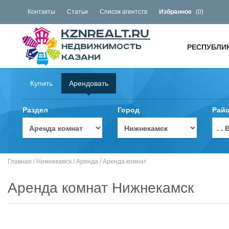
Контакты
Статьи
Список агентств
Избранное
(
0
)
РЕСПУБЛИ
Купить
Арендовать
Раздел
Город
Рай
. 
Главная
/
Нижнекамск
/
Аренда
/
Аренда комнат
Аренда комнат Нижнекамск