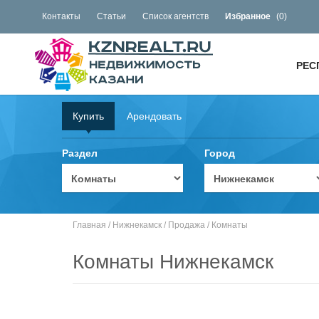
Контакты
Статьи
Список агентств
Избранное
(
0
)
РЕС
Купить
Арендовать
Раздел
Город
Главная
/
Нижнекамск
/
Продажа
/
Комнаты
Комнаты Нижнекамск