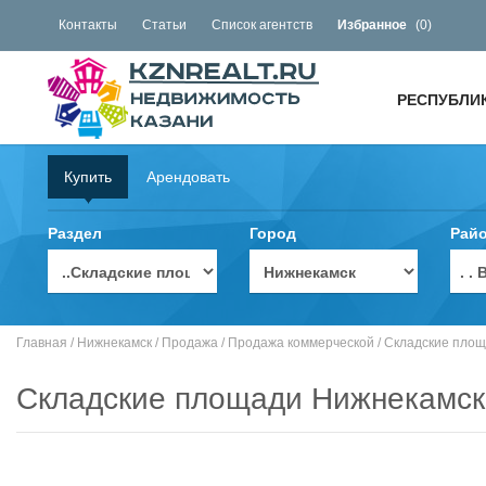
Контакты
Статьи
Список агентств
Избранное
(
0
)
РЕСПУБЛИ
Купить
Арендовать
Раздел
Город
Рай
. 
Главная
/
Нижнекамск
/
Продажа
/
Продажа коммерческой
/
Складские пло
Складские площади Нижнекамск