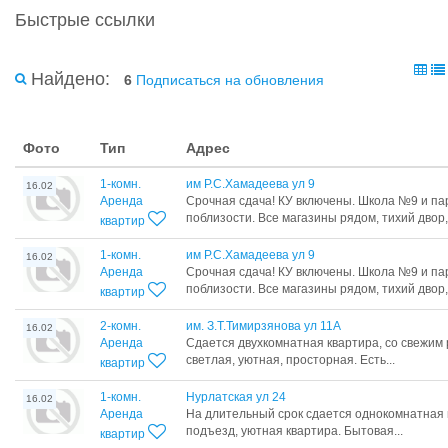
Быстрые ссылки
Найдено:
6
Подписаться на обновления
Фото
Тип
Адрес
1-комн.
им Р.С.Хамадеева ул 9
16.02
Аренда
Срочная сдача! КУ включены. Школа №9 и па
поблизости. Все магазины рядом, тихий двор,.
квартир
1-комн.
им Р.С.Хамадеева ул 9
16.02
Аренда
Срочная сдача! КУ включены. Школа №9 и па
поблизости. Все магазины рядом, тихий двор,.
квартир
2-комн.
им. З.Т.Тимирзянова ул 11А
16.02
Аренда
Сдается двухкомнатная квартира, со свежим
светлая, уютная, просторная. Есть...
квартир
1-комн.
Нурлатская ул 24
16.02
Аренда
На длительный срок сдается однокомнатная 
подъезд, уютная квартира. Бытовая...
квартир