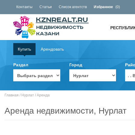
Контакты
Статьи
Список агентств
Избранное
(
0
)
РЕСПУБЛИ
Купить
Арендовать
Раздел
Город
Рай
. 
Главная
/
Нурлат
/
Аренда
Аренда недвижимости, Нурлат