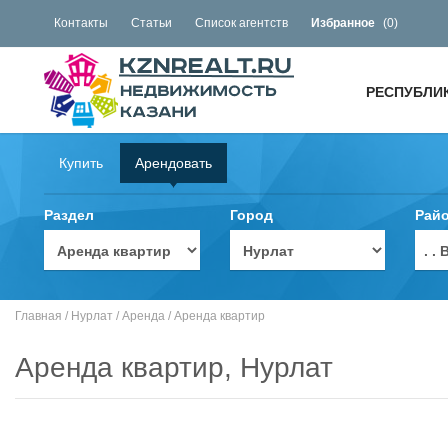
Контакты
Статьи
Список агентств
Избранное
(
0
)
РЕСПУБЛИ
Купить
Арендовать
Раздел
Город
Рай
. 
Главная
/
Нурлат
/
Аренда
/
Аренда квартир
Аренда квартир, Нурлат