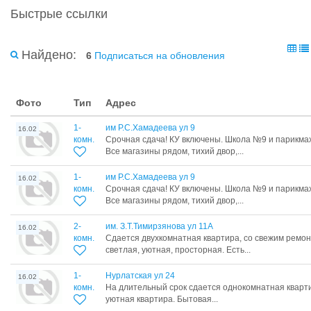
Быстрые ссылки
Найдено:
6
Подписаться на обновления
Фото
Тип
Адрес
1-
им Р.С.Хамадеева ул 9
16.02
комн.
Срочная сдача! КУ включены. Школа №9 и парикма
Все магазины рядом, тихий двор,...
1-
им Р.С.Хамадеева ул 9
16.02
комн.
Срочная сдача! КУ включены. Школа №9 и парикма
Все магазины рядом, тихий двор,...
2-
им. З.Т.Тимирзянова ул 11А
16.02
комн.
Сдается двухкомнатная квартира, со свежим ремон
светлая, уютная, просторная. Есть...
1-
Нурлатская ул 24
16.02
комн.
На длительный срок сдается однокомнатная кварт
уютная квартира. Бытовая...