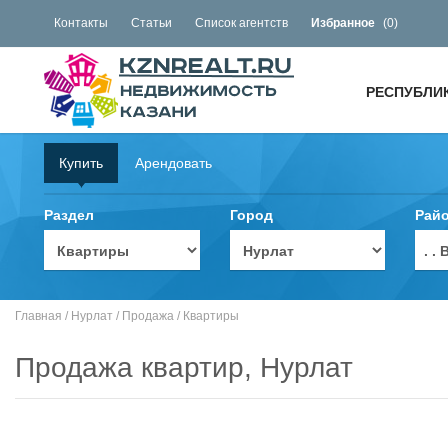
Контакты
Статьи
Список агентств
Избранное
(
0
)
РЕСПУБЛИ
Купить
Арендовать
Раздел
Город
Рай
. 
Главная
/
Нурлат
/
Продажа
/
Квартиры
Продажа квартир, Нурлат