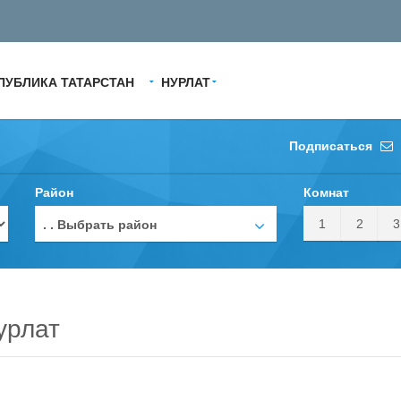
ПУБЛИКА ТАТАРСТАН
НУРЛАТ
Подписаться
Район
Комнат
1
2
3
. . Выбрать район
урлат