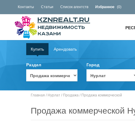
Контакты
Статьи
Список агентств
Избранное
(
0
)
РЕС
Купить
Арендовать
Раздел
Город
Главная
/
Нурлат
/
Продажа
/
Продажа коммерческой
Продажа коммерческой Н