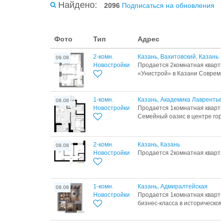
Найдено:
2096
Подписаться на обновления
Фото
Тип
Адрес
2-комн.
Казань, Вахитовский, Казань
09.08
Новостройки
Продается 2комнатная кварт
«Унистрой» в Казани Совреме
1-комн.
Казань, Академика Лавренть
08.08
Новостройки
Продается 1комнатная кварт
Семейный оазис в центре гор
2-комн.
Казань, Казань
08.08
Новостройки
Продается 2комнатная кварти
1-комн.
Казань, Адмиралтейская
08.08
Новостройки
Продается 1комнатная кварти
бизнес-класса в историческом