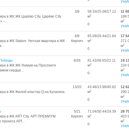
УНИ
3/9
58.33/25.08/17.12
11 0
2
ра в ЖК ЖК Царёво City. Царёво City
м
188 
2
 –...
м
0
УНИ
4/8
65.09/26.44/21.84
17 6
2
ра в ЖК Statum. Уютная квартира в ЖК
Кирпич
м
271 
2
...
м
0
УНИ
т Победы
8/26
81.43/36.65/22.11
19 1
2
ира в ЖК ЖК Уникум на Проспекте
м
234 
2
амом сердце...
м
0
УНИ
13/20
43.48/13.98/40.82
12 6
2
ира в ЖК Жилой кластер Q на Кулагина.
м
290 
2
м
0
УНИ
а
5/21
71.04/30.44/19.39
28 7
2
ира в ЖК ART City. АРТ ПРЕМИУМ
Кирпич
м
403 
2
проекта АРТ...
м
0
УНИ