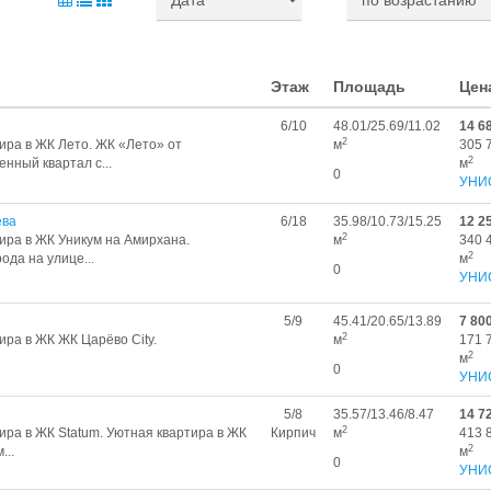
Этаж
Площадь
Цен
6/10
48.01/25.69/11.02
14 6
2
ира в ЖК Лето. ЖК «Лето» от
м
305 
2
нный квартал с...
м
0
УНИ
ева
6/18
35.98/10.73/15.25
12 2
2
ира в ЖК Уникум на Амирхана.
м
340 
2
ода на улице...
м
0
УНИ
5/9
45.41/20.65/13.89
7 80
2
ра в ЖК ЖК Царёво City.
м
171 
2
м
0
УНИ
5/8
35.57/13.46/8.47
14 7
2
ра в ЖК Statum. Уютная квартира в ЖК
Кирпич
м
413 
2
...
м
0
УНИ