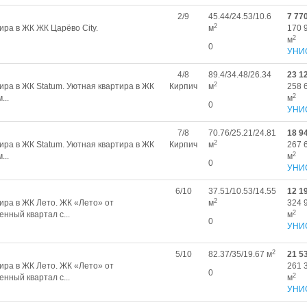
2/9
45.44/24.53/10.6
7 77
2
ра в ЖК ЖК Царёво City.
м
170 
2
м
0
УНИ
4/8
89.4/34.48/26.34
23 1
2
ра в ЖК Statum. Уютная квартира в ЖК
Кирпич
м
258 
2
...
м
0
УНИ
7/8
70.76/25.21/24.81
18 9
2
ра в ЖК Statum. Уютная квартира в ЖК
Кирпич
м
267 
2
...
м
0
УНИ
6/10
37.51/10.53/14.55
12 1
2
ира в ЖК Лето. ЖК «Лето» от
м
324 
2
нный квартал с...
м
0
УНИ
2
5/10
82.37/35/19.67 м
21 5
ира в ЖК Лето. ЖК «Лето» от
261 
0
2
нный квартал с...
м
УНИ