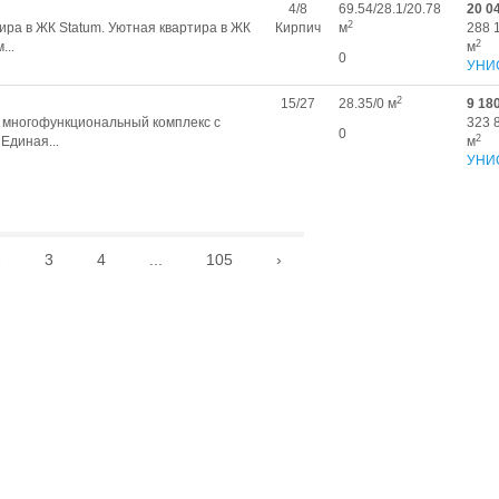
4/8
69.54/28.1/20.78
20 0
2
ра в ЖК Statum. Уютная квартира в ЖК
Кирпич
м
288 
2
...
м
0
УНИ
2
15/27
28.35/0 м
9 18
и многофункциональный комплекс с
323 
0
2
Единая...
м
УНИ
2
3
4
...
105
›