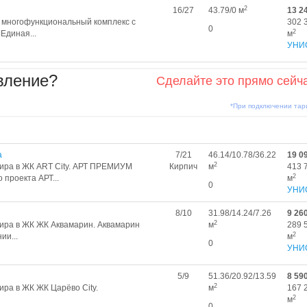
2
16/27
43.79/0 м
13 2
и многофункциональный комплекс с
302 
0
2
Единая...
м
УНИ
вление?
Сделайте это прямо сейч
*При подключении та
а
7/21
46.14/10.78/36.22
19 0
2
ира в ЖК ART City. АРТ ПРЕМИУМ
Кирпич
м
413 
2
проекта АРТ...
м
0
УНИ
8/10
31.98/14.24/7.26
9 26
2
ира в ЖК ЖК Аквамарин. Аквамарин
м
289 
2
ии...
м
0
УНИ
5/9
51.36/20.92/13.59
8 59
2
ра в ЖК ЖК Царёво City.
м
167 
2
м
0