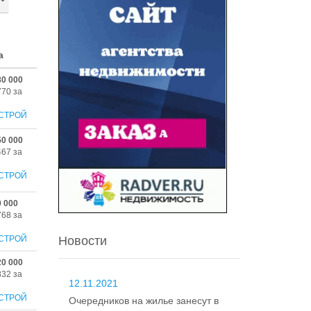
а
80 000
770 за
СТРОЙ
50 000
467 за
СТРОЙ
0 000
768 за
СТРОЙ
Новости
20 000
832 за
12.11.2021
СТРОЙ
Очередников на жилье занесут в