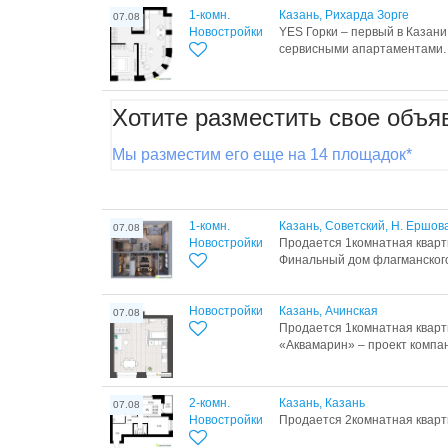
1-комн.
Казань, Рихарда Зорге
07.08
Новостройки
YES Горки – первый в Казан
сервисными апартаментами. 
Хотите разместить свое объя
Мы разместим его еще на 14 площадок*
1-комн.
Казань, Советский, Н. Ершов
07.08
Новостройки
Продается 1комнатная кварт
Финальный дом флагманского 
Новостройки
Казань, Ачинская
07.08
Продается 1комнатная кварт
«Аквамарин» – проект компан
2-комн.
Казань, Казань
07.08
Новостройки
Продается 2комнатная кварти