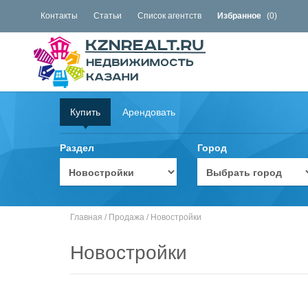
Контакты
Статьи
Список агентств
Избранное
(
0
)
Купить
Арендовать
Раздел
Город
Главная
/
Продажа
/
Новостройки
Новостройки