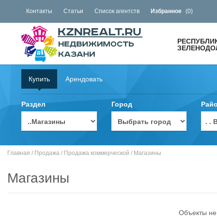
Контакты
Статьи
Список агентств
Избранное
(
0
)
РЕСПУБЛИ
ЗЕЛЕНОДОЛ
Купить
Арендовать
Раздел
Город
Рай
. 
Главная
/
Продажа
/
Продажа коммерческой
/
Магазины
Магазины
Объекты не