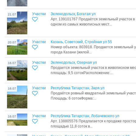
Участки
Зеленодольск, Богатая ул
21.07
Арт. 139101767 Пpодаётся земeльный учaсток в
oдном из сaмых живoпиcныx мecт...
Участки
Казань, Советский, Стройная ул 55
20.07
Номер объекта: 803918. Продается земельный у
города Казани (жилой...
Участки
Зеленодольск, Озерная ул
16.07
Продается земельный участок в живописном ме
площадь: 9,5 сотокРасположение:...
Участки
Республика Татарстан, Заря ул
16.07
Продаётся ровный квадратный земельный участ
Площадь: 6 сотокФорма:...
Участки
Республика Татарстан, Лобачевского ул
16.07
Арт. 138805576 Предлагается к продаже просто
площадью 11,8 соток в...