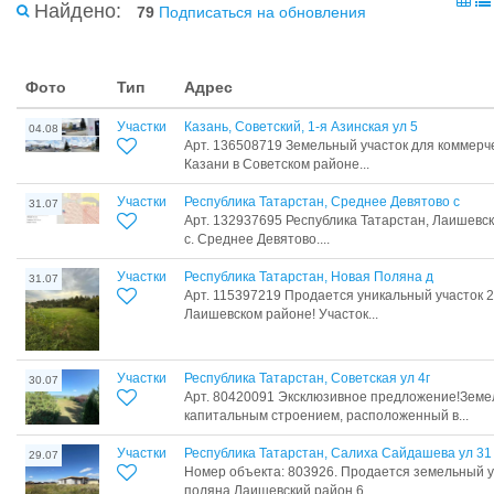
Найдено:
79
Подписаться на обновления
Фото
Тип
Адрес
Участки
Казань, Советский, 1-я Азинская ул 5
04.08
Арт. 136508719 Земельный участок для коммерче
Казани в Советском районе...
Участки
Республика Татарстан, Среднее Девятово с
31.07
Арт. 132937695 Республика Татарстан, Лаишевс
с. Среднее Девятово....
Участки
Республика Татарстан, Новая Поляна д
31.07
Арт. 115397219 Продается уникальный участок 2
Лаишевском районе! Участок...
Участки
Республика Татарстан, Советская ул 4г
30.07
Арт. 80420091 Эксклюзивное предложение!Земел
капитальным строением, расположенный в...
Участки
Республика Татарстан, Салиха Сайдашева ул 31
29.07
Номер объекта: 803926. Продается земельный у
поляна Лаишевский район 6...