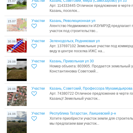
Участки
Казань, Советский, Мира (Самосырово) ул 33
15.07
Арт. 114333445 Отличное предложение в черте г
Казань, поселок...
Участки
Казань, Революционная ул
15.07
Агентство Недвижимости ИЗУМРУД предлагает 
участок под строительство...
Участки
Зеленодольск, Родниковая ул
30.06
Арт. 137697102 Земельные участки под коммерц
виду в центре поселка ИЖС на...
Участки
Казань, Привольная ул 30
29.06
Номер объекта: 803905. Продается земельный уч
Константиновка Советский...
Участки
Казань, Советский, Профессора Мухамедьярова
29.06
Арт. 74380722 Отличное предложение в черте го
Казань)! Земельный участок...
Участки
Республика Татарстан, Лаишевский р-н
24.06
Хотите приобрести участок земли для строитель
мы предлагаем вам участок...