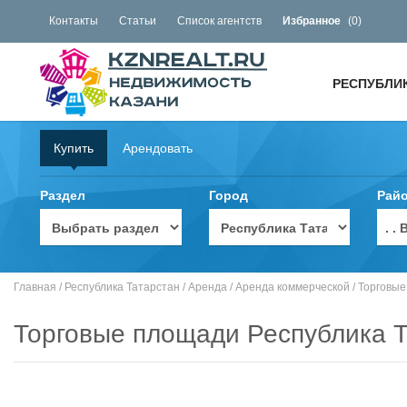
Контакты
Статьи
Список агентств
Избранное
(
0
)
РЕСПУБЛИ
Купить
Арендовать
Раздел
Город
Рай
. 
Главная
/
Республика Татарстан
/
Аренда
/
Аренда коммерческой
/
Торговые
Торговые площади Республика Т