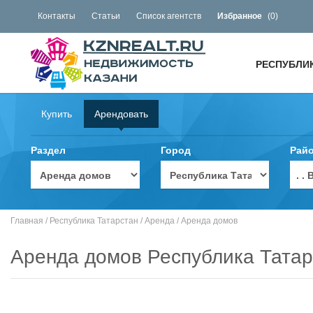
Контакты
Статьи
Список агентств
Избранное
(
0
)
РЕСПУБЛИ
Купить
Арендовать
Раздел
Город
Рай
. 
Главная
/
Республика Татарстан
/
Аренда
/
Аренда домов
Аренда домов Республика Татар