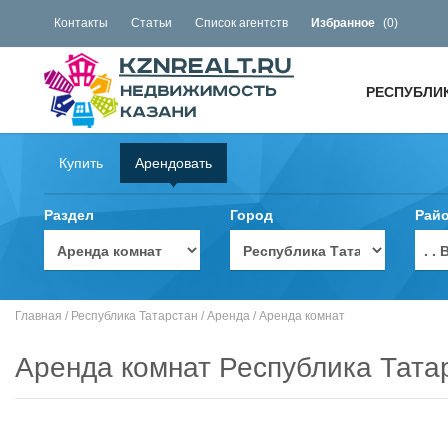
Контакты
Статьи
Список агентств
Избранное
(
0
)
РЕСПУБЛИ
Купить
Арендовать
Раздел
Город
Рай
. 
Главная
/
Республика Татарстан
/
Аренда
/
Аренда комнат
Аренда комнат Республика Тата