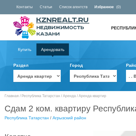
Контакты
Статьи
Список агентств
Избранное
(
0
)
РЕСПУБЛИ
Купить
Арендовать
Раздел
Город
Рай
. 
Главная
/
Республика Татарстан
/
Аренда
/
Аренда квартир
Сдам 2 ком. квартиру Республик
Республика Татарстан
/
Агрызский район