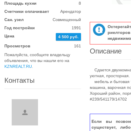
Площадь кухни
8
Счетчики оплачивает
Арендатор
Сан. узел
Совмещенный
Остерегай
Год постройки
1991
риелтор
Цена
4 500 руб.
недвижимо
Просмотров
161
Описание
Пожалуйста, сообщите владельцу
объявления, что вы нашли его на
KZNREALT.RU
.
Сдается двухкомнат
уютная, просторная.
Контакты
мебель и бытовая те
машина, варочная по
Хороший район, поря
#239/541179/14702
Если вы позвон
существует, либ