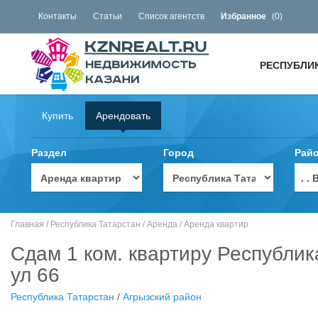
Контакты
Статьи
Список агентств
Избранное
(
0
)
РЕСПУБЛИ
Купить
Арендовать
Раздел
Город
Рай
. 
Главная
/
Республика Татарстан
/
Аренда
/
Аренда квартир
Сдам 1 ком. квартиру Республик
ул 66
Республика Татарстан
/
Агрызский район