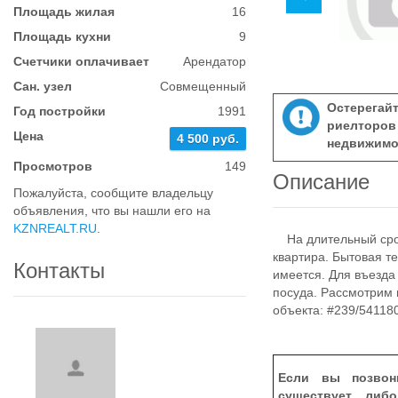
Площадь жилая
16
Площадь кухни
9
Счетчики оплачивает
Арендатор
Сан. узел
Совмещенный
Остерегай
Год постройки
1991
риелтор
Цена
4 500 руб.
недвижимо
Просмотров
149
Описание
Пожалуйста, сообщите владельцу
объявления, что вы нашли его на
KZNREALT.RU
.
На длительный срок
квартира. Бытовая т
Контакты
имеется. Для въезда
посуда. Рассмотрим
объекта: #239/54118
Если вы позвон
существует, либ