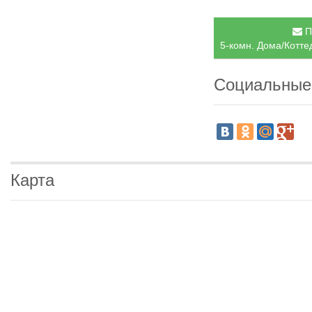
П
5-комн. Дома/Котте
Социальные
Карта