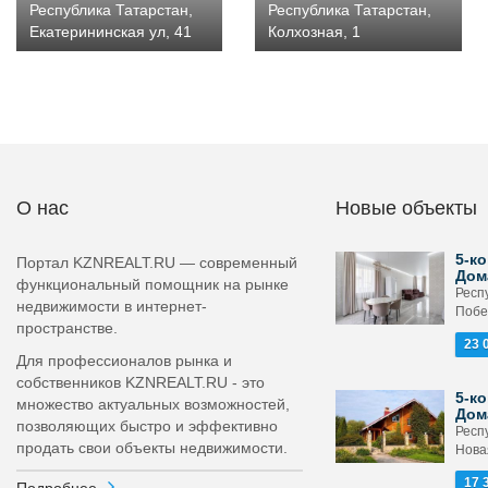
Республика Татарстан,
Республика Татарстан,
Екатерининская ул, 41
Колхозная, 1
О нас
Новые объекты
5-ко
Портал KZNREALT.RU — современный
Дом
функциональный помощник на рынке
Респ
недвижимости в интернет-
Побе
пространстве.
23 
Для профессионалов рынка и
собственников KZNREALT.RU - это
5-ко
множество актуальных возможностей,
Дом
позволяющих быстро и эффективно
Респ
продать свои объекты недвижимости.
Новая
17 