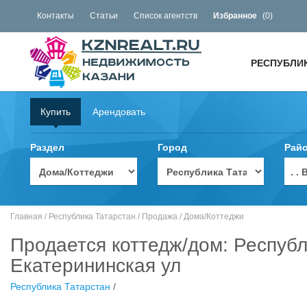
Контакты
Статьи
Список агентств
Избранное
(
0
)
РЕСПУБЛИ
Купить
Арендовать
Раздел
Город
Рай
. 
Главная
/
Республика Татарстан
/
Продажа
/
Дома/Коттеджи
Продается коттедж/дом: Республ
Екатерининская ул
Республика Татарстан
/