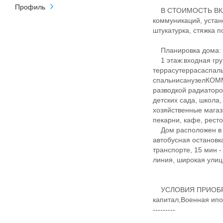
Профиль
В СТОИМОСТЬ ВКЛЮ
коммуникаций, устан
штукатурка, стяжка п
Планировка дома:
1 этаж:входная гру
террасутеррасаспал
спальнисанузелКОМ
разводкой радиаторо
детских сада, школа
хозяйственные магаз
пекарни, кафе, ресто
Дом расположен в це
автобусная остановк
транспорте, 15 мин 
линия, широкая улиц
​​​​​УСЛОВИЯ ПРИО
капитал,Военная ипот
---------