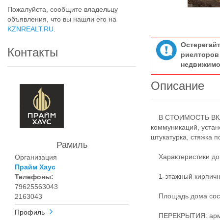
Пожалуйста, сообщите владельцу
объявления, что вы нашли его на
KZNREALT.RU
.
Остерегай
Контакты
риелтор
недвижимо
Описание
В СТОИМОСТЬ ВКЛЮ
коммуникаций, устан
штукатурка, стяжка п
Рамиль
Характеристики до
Организация
Прайм Хаус
1-этажный кирпичны
Телефоны:
79625563043
Площадь дома сост
2163043
Профиль
ПЕРЕКРЫТИЯ: арми