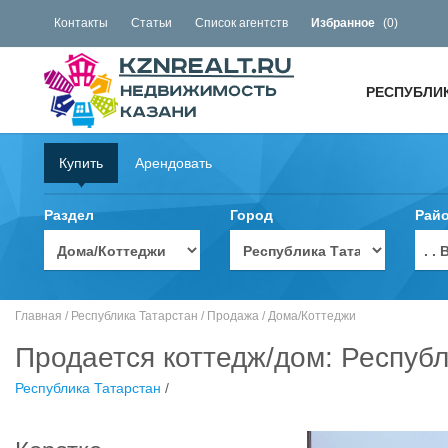
Контакты
Статьи
Список агентств
Избранное
(
0
)
РЕСПУБЛИ
Купить
Арендовать
Раздел
Город
Рай
. 
Главная
/
Республика Татарстан
/
Продажа
/
Дома/Коттеджи
Продается коттедж/дом: Республ
Республика Татарстан
/