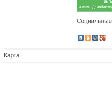
По
3-комн. Дома/Котте
Социальные
Карта