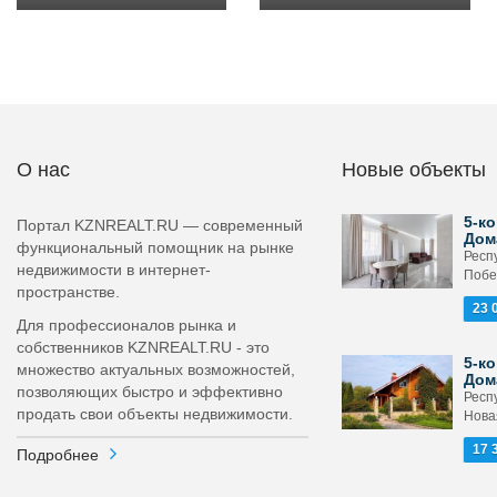
О нас
Новые объекты
5-ко
Портал KZNREALT.RU — современный
Дом
функциональный помощник на рынке
Респ
недвижимости в интернет-
Побе
пространстве.
23 
Для профессионалов рынка и
собственников KZNREALT.RU - это
5-ко
множество актуальных возможностей,
Дом
позволяющих быстро и эффективно
Респ
продать свои объекты недвижимости.
Новая
17 
Подробнее