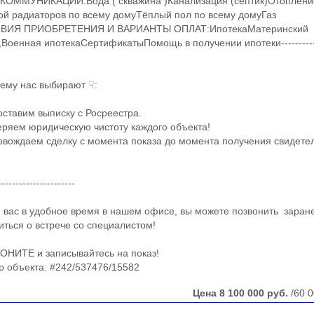
иКОММУНИКАЦИИ:Вода ( скважина )Канализация (септик)Отоплени
ой радиаторов по всему домуТёплый пол по всему домуГаз
Я ПРИОБРЕТЕНИЯ И ВАРИАНТЫ ОПЛАТ:ИпотекаМатеринский
,Военная ипотекаСертификатыПомощь в получении ипотеки------------
му нас выбирают ☟:
тавим выписку с Росреестра.
яем юридическую чистоту каждого объекта!
ждаем сделку с момента показа до момента получения свидете
--------------------
с в удобное время в нашем офисе, вы можете позвонить ​ заран
иться о встрече со специалистом!
ИТЕ и записывайтесь на показ!
объекта: #242/537476/15582
Цена
8 100 000
руб.
/60 0