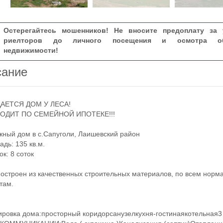
Остерегайтесь мошенников! Не вносите предоплату за 
риелторов до личного посещения и осмотра об
недвижимости!
сание
ЕТСЯ ДОМ У ЛЕСА!
ДИТ ПО СЕМЕЙНОЙ ИПОТЕКЕ!!!
ый дом в с.Сапуголи, Лаишевский район
ь: 135 кв.м.
: 8 соток
троен из качественных строительных материалов, по всем норм
там.
вка дома:​​​​​​​просторный коридорсанузелкухня-гостинаякотельная3