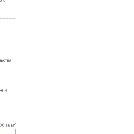
е с
--------
льства
ее и
2
00 за м