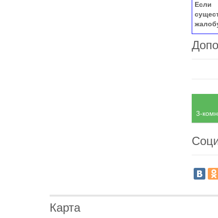
Если 
сущес
жалоб
Допо
3-комн
Соци
Карта