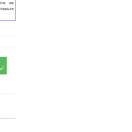
кта не
тавьте
2
 м