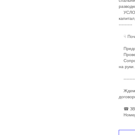
спальн
разводк
УСЛОВИ
капитал
---------
☟ Поче
​Предос
Провер
Сопрово
на руки.
---------
Ждем ва
договор
☎ ЗВОН
Номер 