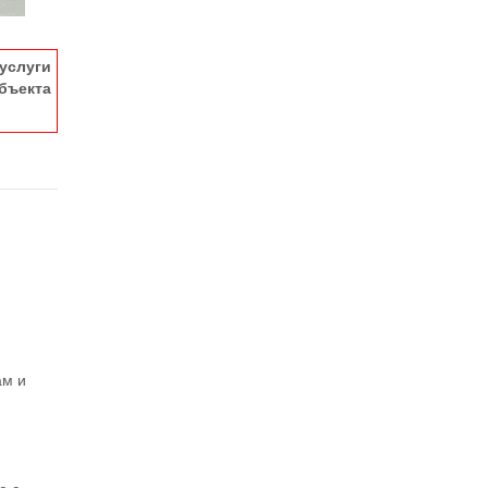
услуги
ъекта
ам и